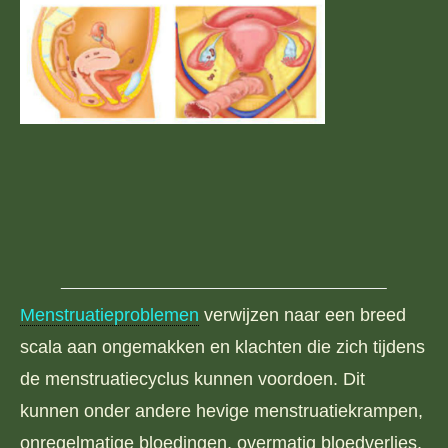
Menstruatie, Menstruatieklachten, Menstruatiestoornissen, Menstruatieongemakken,
Menstruatiepijn, Menstruatieongeregeldheden, Menstruatiecyclusproblemen,
Menstruatie-gerelateerde aandoeningen, Menstruatieongemakken, Hormonale
onbalans tijdens menstruatie, Menstruatiekrampen, Abnormale menstruatie, PMS
(premenstrueel syndroom),
Menstruatieproblemen
verwijzen naar een breed
scala aan ongemakken en klachten die zich tijdens
de menstruatiecyclus kunnen voordoen. Dit
kunnen onder andere hevige menstruatiekrampen,
onregelmatige bloedingen, overmatig bloedverlies,