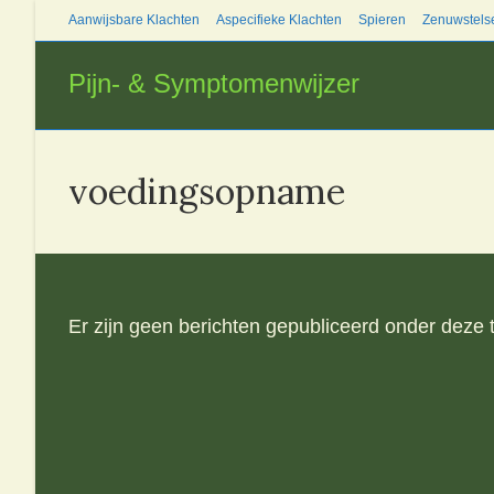
Ga
Aanwijsbare Klachten
Aspecifieke Klachten
Spieren
Zenuwstels
naar
inhoud
Pijn- & Symptomenwijzer
voedingsopname
Er zijn geen berichten gepubliceerd onder deze