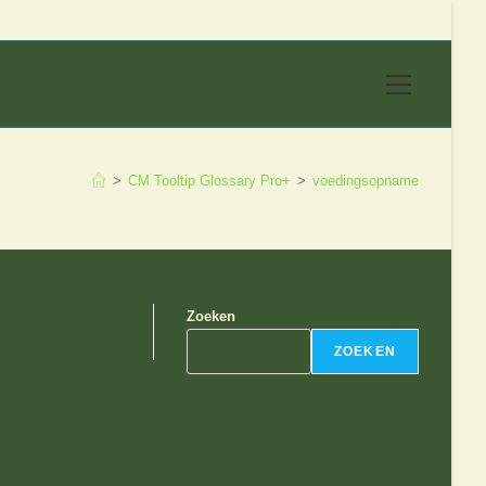
Hoofdmen
>
CM Tooltip Glossary Pro+
>
voedingsopname
Zoeken
ZOEKEN