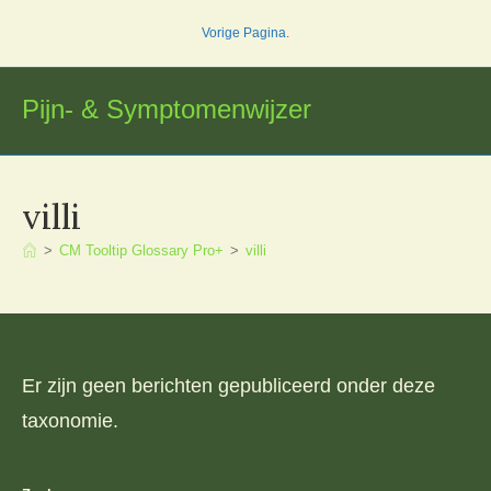
Ga
Vorige Pagina
.
naar
inhoud
Pijn- & Symptomenwijzer
villi
>
CM Tooltip Glossary Pro+
>
villi
Er zijn geen berichten gepubliceerd onder deze
taxonomie.