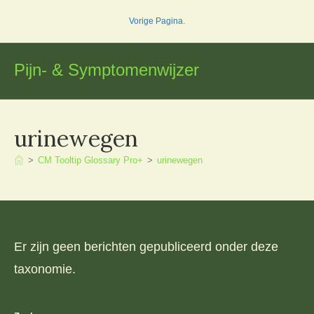
Ga
Vorige Pagina
.
naar
inhoud
Pijn- & Symptomenwijzer
urinewegen
>
CM Tooltip Glossary Pro+
>
urinewegen
Er zijn geen berichten gepubliceerd onder deze
taxonomie.