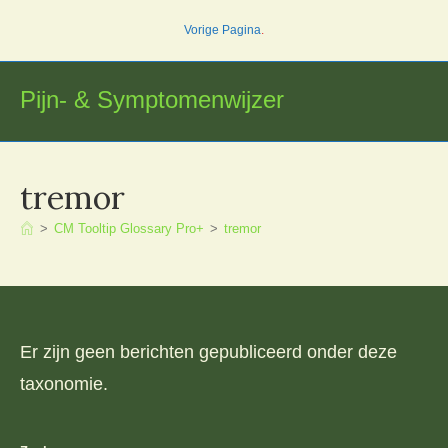
Ga
Vorige Pagina
.
naar
inhoud
Pijn- & Symptomenwijzer
tremor
>
CM Tooltip Glossary Pro+
>
tremor
Er zijn geen berichten gepubliceerd onder deze
taxonomie.