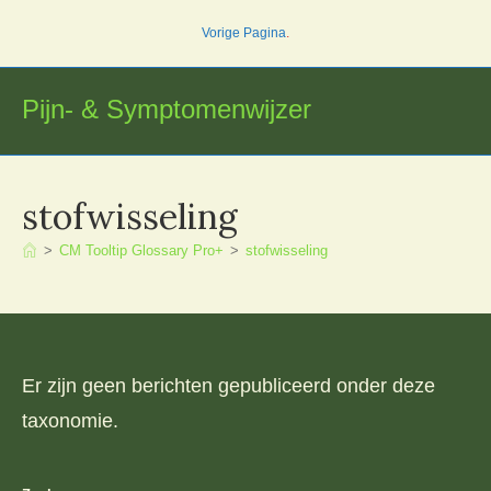
Ga
Vorige Pagina
.
naar
inhoud
Pijn- & Symptomenwijzer
stofwisseling
>
CM Tooltip Glossary Pro+
>
stofwisseling
Er zijn geen berichten gepubliceerd onder deze
taxonomie.