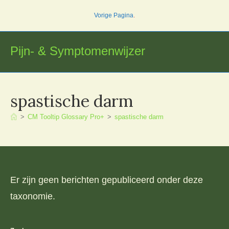
Ga
Vorige Pagina
.
naar
inhoud
Pijn- & Symptomenwijzer
spastische darm
>
CM Tooltip Glossary Pro+
>
spastische darm
Er zijn geen berichten gepubliceerd onder deze
taxonomie.