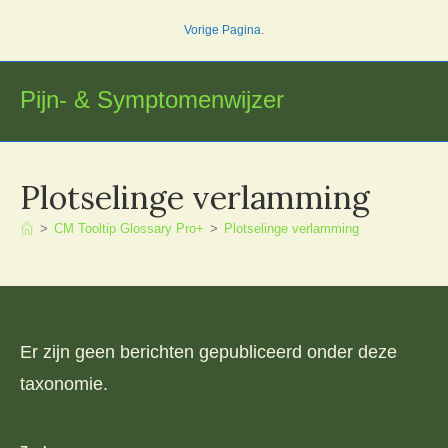
Ga
Vorige Pagina
.
naar
inhoud
Pijn- & Symptomenwijzer
Plotselinge verlamming
>
CM Tooltip Glossary Pro+
>
Plotselinge verlamming
Er zijn geen berichten gepubliceerd onder deze
taxonomie.