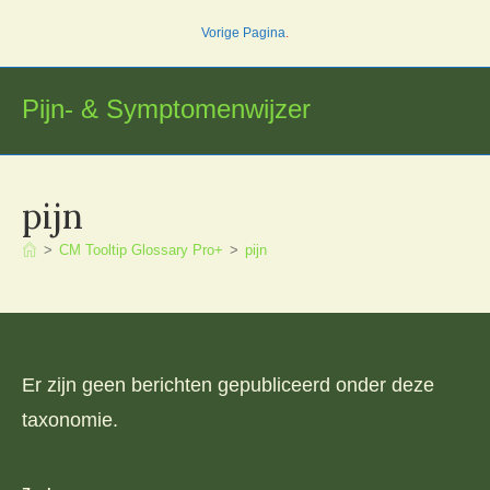
Ga
Vorige Pagina
.
naar
inhoud
Pijn- & Symptomenwijzer
pijn
>
CM Tooltip Glossary Pro+
>
pijn
Er zijn geen berichten gepubliceerd onder deze
taxonomie.