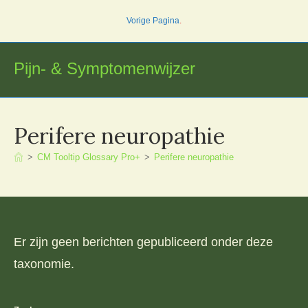
Ga
Vorige Pagina
.
naar
inhoud
Pijn- & Symptomenwijzer
Perifere neuropathie
>
CM Tooltip Glossary Pro+
>
Perifere neuropathie
Er zijn geen berichten gepubliceerd onder deze
taxonomie.