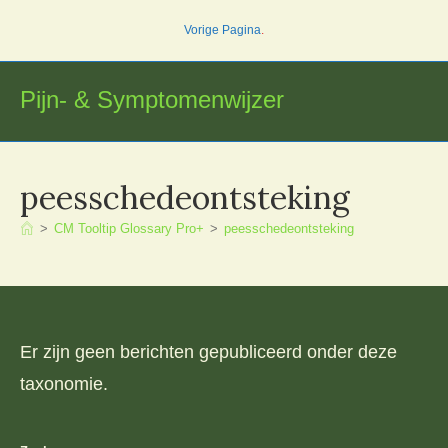
Ga
Vorige Pagina
.
naar
inhoud
Pijn- & Symptomenwijzer
peesschedeontsteking
>
CM Tooltip Glossary Pro+
>
peesschedeontsteking
Er zijn geen berichten gepubliceerd onder deze
taxonomie.