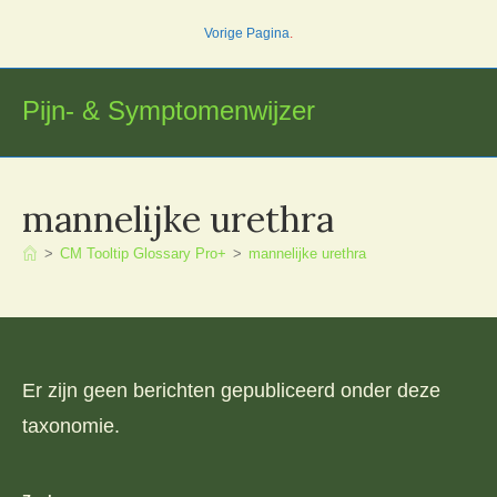
Ga
Vorige Pagina
.
naar
inhoud
Pijn- & Symptomenwijzer
mannelijke urethra
>
CM Tooltip Glossary Pro+
>
mannelijke urethra
Er zijn geen berichten gepubliceerd onder deze
taxonomie.