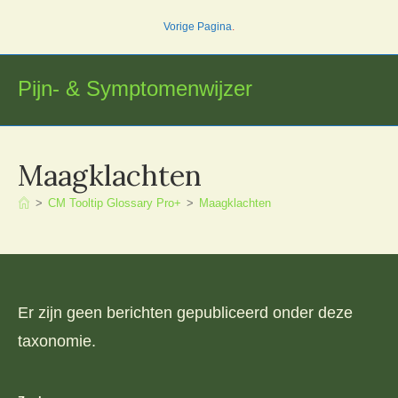
Ga
Vorige Pagina
.
naar
inhoud
Pijn- & Symptomenwijzer
Maagklachten
>
CM Tooltip Glossary Pro+
>
Maagklachten
Er zijn geen berichten gepubliceerd onder deze
taxonomie.