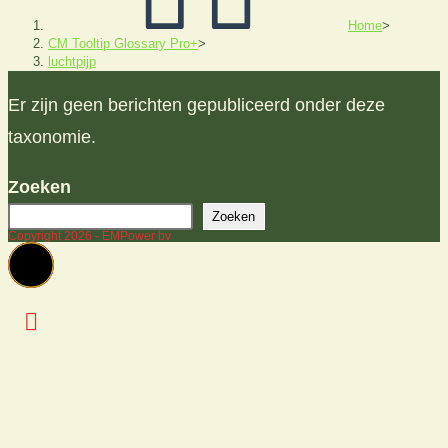
Home
>
CM Tooltip Glossary Pro+
>
luchtpijp
Er zijn geen berichten gepubliceerd onder deze
taxonomie.
Zoeken
Zoeken
Copyright 2026 - EMPower bv