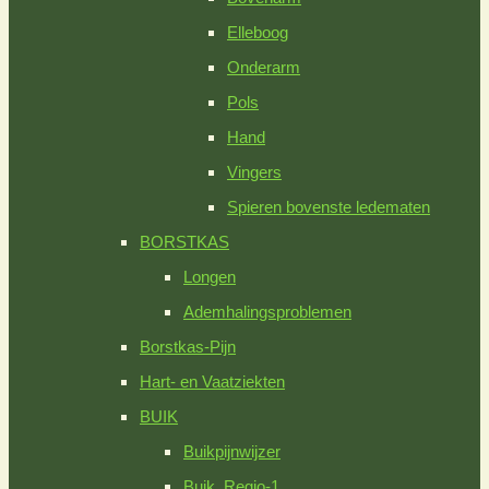
Elleboog
Onderarm
Pols
Hand
Vingers
Spieren bovenste ledematen
BORSTKAS
Longen
Ademhalingsproblemen
Borstkas-Pijn
Hart- en Vaatziekten
BUIK
Buikpijnwijzer
Buik_Regio-1