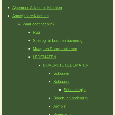
hoofdmenu
Algemeen Advies bij Klachten
paneel
Aanwijsbare Klachten
te
Waar doet het pijn?
sluiten
Rug
Spierpijn in borst en bovenrug
Maag- en Darmproblemen
LEDEMATEN
BOVENSTE LEDEMATEN
Schouder
Schouder
Schouderpijn
Boven- en onderarm
Armpijn
Bovenarm