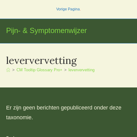
Ga
Vorige Pagina
.
naar
inhoud
Pijn- & Symptomenwijzer
leververvetting
>
CM Tooltip Glossary Pro+
>
leververvetting
Er zijn geen berichten gepubliceerd onder deze
taxonomie.