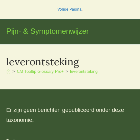
Ga
Vorige Pagina
.
naar
inhoud
Pijn- & Symptomenwijzer
leverontsteking
>
CM Tooltip Glossary Pro+
>
leverontsteking
Er zijn geen berichten gepubliceerd onder deze
taxonomie.