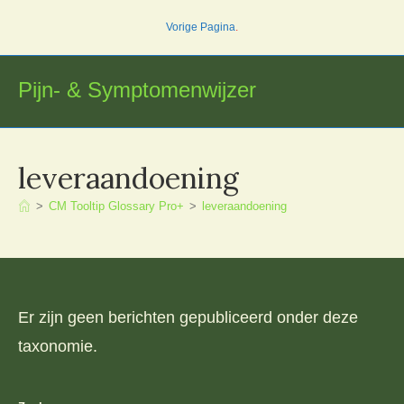
Ga
Vorige Pagina
.
naar
inhoud
Pijn- & Symptomenwijzer
leveraandoening
>
CM Tooltip Glossary Pro+
>
leveraandoening
Er zijn geen berichten gepubliceerd onder deze
taxonomie.