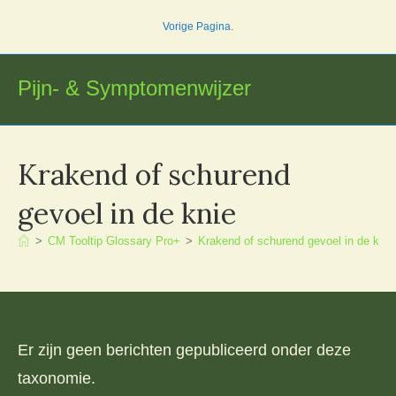
Ga
Vorige Pagina
.
naar
inhoud
Pijn- & Symptomenwijzer
Krakend of schurend
gevoel in de knie
>
CM Tooltip Glossary Pro+
>
Krakend of schurend gevoel in de knie
Er zijn geen berichten gepubliceerd onder deze
taxonomie.