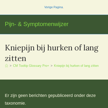
Ga
Vorige Pagina
.
naar
inhoud
Pijn- & Symptomenwijzer
Kniepijn bij hurken of lang
zitten
>
CM Tooltip Glossary Pro+
>
Kniepijn bij hurken of lang zitten
Er zijn geen berichten gepubliceerd onder deze
taxonomie.