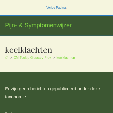
Ga
Vorige Pagina
.
naar
inhoud
Pijn- & Symptomenwijzer
keelklachten
>
CM Tooltip Glossary Pro+
>
keelklachten
Er zijn geen berichten gepubliceerd onder deze
taxonomie.