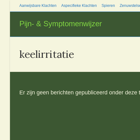
Ga
Aanwijsbare Klachten
Aspecifieke Klachten
Spieren
Zenuwstels
naar
inhoud
Pijn- & Symptomenwijzer
keelirritatie
Er zijn geen berichten gepubliceerd onder deze