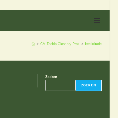
Hoofdmen
>
CM Tooltip Glossary Pro+
>
keelirritatie
Zoeken
ZOEKEN