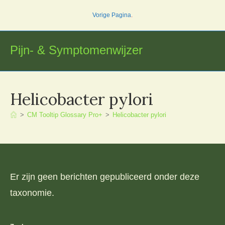
Ga
Vorige Pagina
.
naar
inhoud
Pijn- & Symptomenwijzer
Helicobacter pylori
>
CM Tooltip Glossary Pro+
>
Helicobacter pylori
Er zijn geen berichten gepubliceerd onder deze
taxonomie.