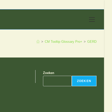
Hoofdmen
>
CM Tooltip Glossary Pro+
>
GERD
Zoeken
ZOEKEN