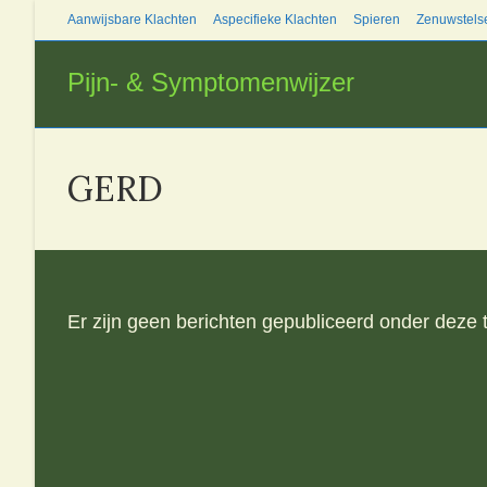
Ga
Aanwijsbare Klachten
Aspecifieke Klachten
Spieren
Zenuwstels
naar
inhoud
Pijn- & Symptomenwijzer
GERD
Er zijn geen berichten gepubliceerd onder deze