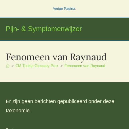
Ga
Vorige Pagina
.
naar
inhoud
Pijn- & Symptomenwijzer
Fenomeen van Raynaud
>
CM Tooltip Glossary Pro+
>
Fenomeen van Raynaud
Er zijn geen berichten gepubliceerd onder deze
taxonomie.