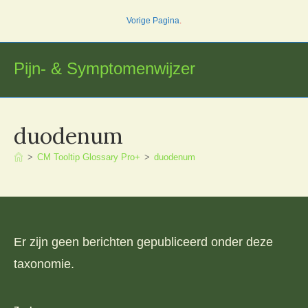
Ga
Vorige Pagina
.
naar
inhoud
Pijn- & Symptomenwijzer
duodenum
>
CM Tooltip Glossary Pro+
>
duodenum
Er zijn geen berichten gepubliceerd onder deze
taxonomie.