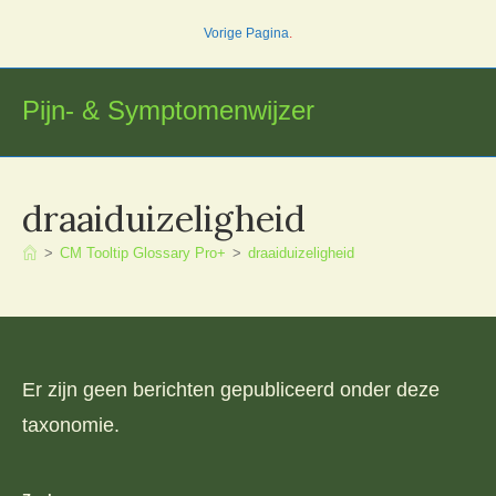
Ga
Vorige Pagina
.
naar
inhoud
Pijn- & Symptomenwijzer
draaiduizeligheid
>
CM Tooltip Glossary Pro+
>
draaiduizeligheid
Er zijn geen berichten gepubliceerd onder deze
taxonomie.