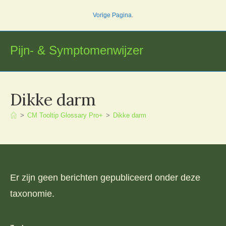
Ga
Vorige Pagina
.
naar
inhoud
Pijn- & Symptomenwijzer
Dikke darm
>
CM Tooltip Glossary Pro+
>
Dikke darm
Er zijn geen berichten gepubliceerd onder deze
taxonomie.