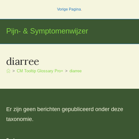
Ga
Vorige Pagina
.
naar
inhoud
Pijn- & Symptomenwijzer
diarree
>
CM Tooltip Glossary Pro+
>
diarree
Er zijn geen berichten gepubliceerd onder deze
taxonomie.