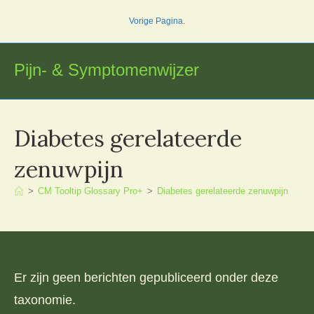
Ga
Vorige Pagina
.
naar
inhoud
Pijn- & Symptomenwijzer
Diabetes gerelateerde
zenuwpijn
>
CM Tooltip Glossary Pro+
>
Diabetes gerelateerde zenuwpijn
Er zijn geen berichten gepubliceerd onder deze
taxonomie.