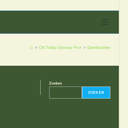
Hoofdmen
>
CM Tooltip Glossary Pro+
>
Darmklachten
Zoeken
ZOEKEN