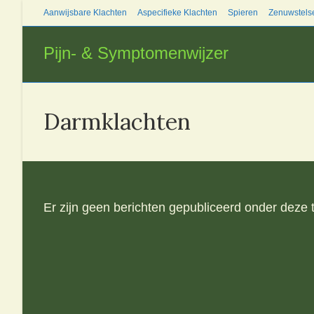
Ga
Aanwijsbare Klachten
Aspecifieke Klachten
Spieren
Zenuwstels
naar
inhoud
Pijn- & Symptomenwijzer
Darmklachten
Er zijn geen berichten gepubliceerd onder deze