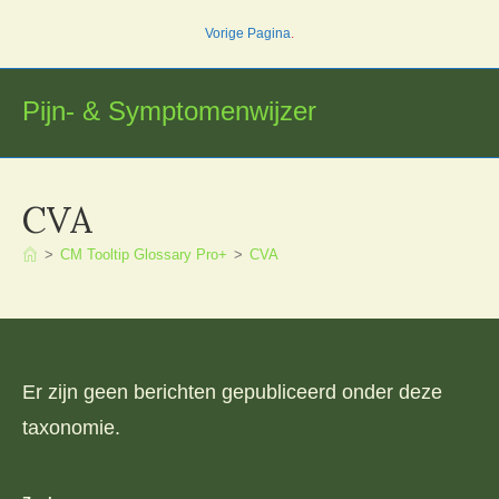
Ga
Vorige Pagina
.
naar
inhoud
Pijn- & Symptomenwijzer
CVA
>
CM Tooltip Glossary Pro+
>
CVA
Er zijn geen berichten gepubliceerd onder deze
taxonomie.