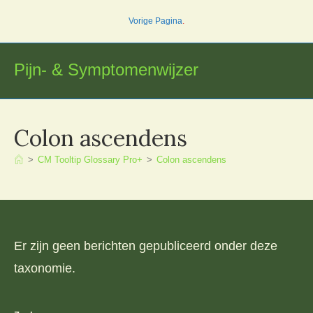
Ga
Vorige Pagina
.
naar
inhoud
Pijn- & Symptomenwijzer
Colon ascendens
>
CM Tooltip Glossary Pro+
>
Colon ascendens
Er zijn geen berichten gepubliceerd onder deze
taxonomie.