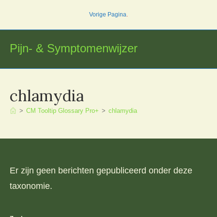
Ga
Vorige Pagina
.
naar
inhoud
Pijn- & Symptomenwijzer
chlamydia
>
CM Tooltip Glossary Pro+
>
chlamydia
Er zijn geen berichten gepubliceerd onder deze
taxonomie.