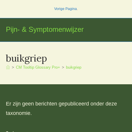
Ga
Vorige Pagina
.
naar
inhoud
Pijn- & Symptomenwijzer
buikgriep
>
CM Tooltip Glossary Pro+
>
buikgriep
Er zijn geen berichten gepubliceerd onder deze
taxonomie.