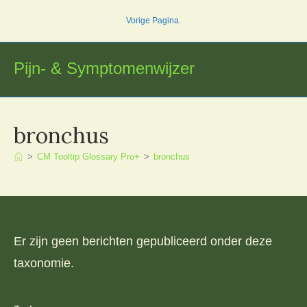
Ga
Vorige Pagina
.
naar
inhoud
Pijn- & Symptomenwijzer
bronchus
>
CM Tooltip Glossary Pro+
>
bronchus
Er zijn geen berichten gepubliceerd onder deze
taxonomie.