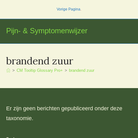
Ga
Vorige Pagina
.
naar
inhoud
Pijn- & Symptomenwijzer
brandend zuur
>
CM Tooltip Glossary Pro+
>
brandend zuur
Er zijn geen berichten gepubliceerd onder deze
taxonomie.