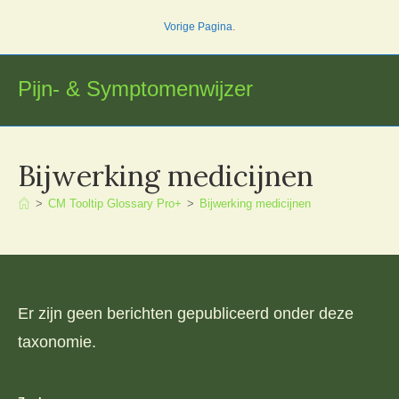
Ga
Vorige Pagina
.
naar
inhoud
Pijn- & Symptomenwijzer
Bijwerking medicijnen
>
CM Tooltip Glossary Pro+
>
Bijwerking medicijnen
Er zijn geen berichten gepubliceerd onder deze
taxonomie.