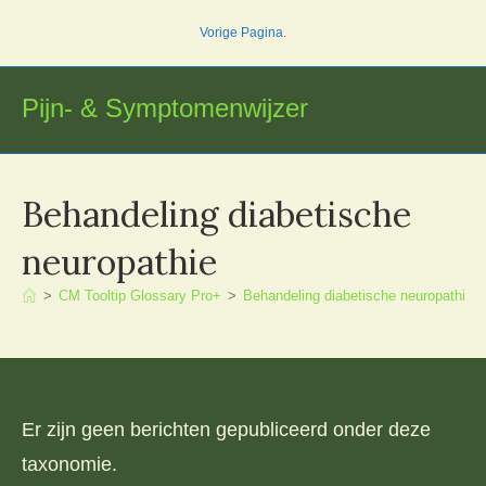
Ga
Vorige Pagina
.
naar
inhoud
Pijn- & Symptomenwijzer
Behandeling diabetische
neuropathie
>
CM Tooltip Glossary Pro+
>
Behandeling diabetische neuropathie
Er zijn geen berichten gepubliceerd onder deze
taxonomie.