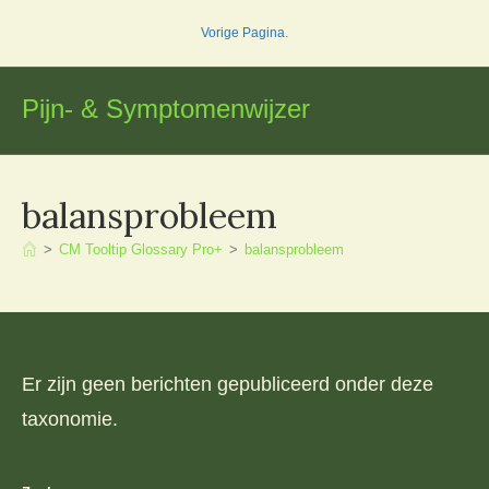
Ga
Vorige Pagina
.
naar
inhoud
Pijn- & Symptomenwijzer
balansprobleem
>
CM Tooltip Glossary Pro+
>
balansprobleem
Er zijn geen berichten gepubliceerd onder deze
taxonomie.