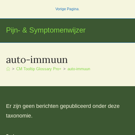
Ga
Vorige Pagina
.
naar
inhoud
Pijn- & Symptomenwijzer
auto-immuun
>
CM Tooltip Glossary Pro+
>
auto-immuun
Er zijn geen berichten gepubliceerd onder deze
taxonomie.