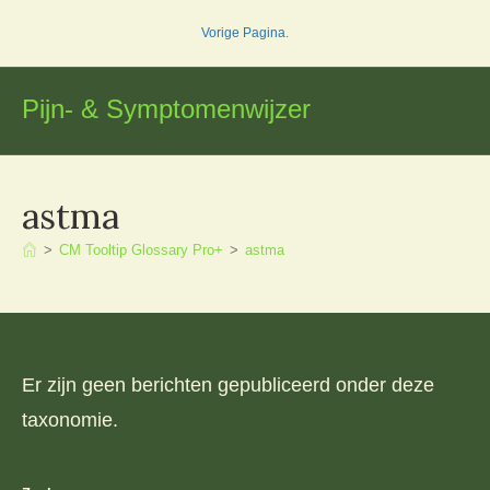
Ga
Vorige Pagina
.
naar
inhoud
Pijn- & Symptomenwijzer
astma
>
CM Tooltip Glossary Pro+
>
astma
Er zijn geen berichten gepubliceerd onder deze
taxonomie.