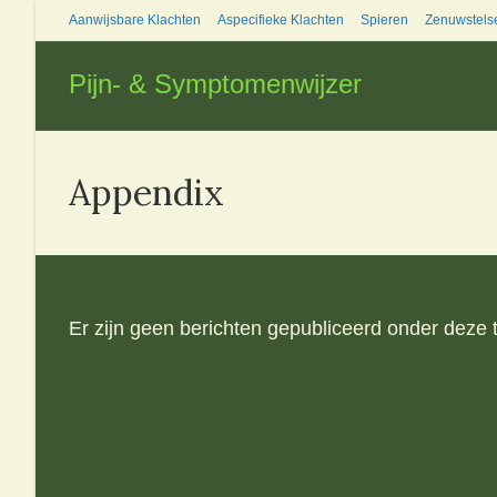
Ga
Aanwijsbare Klachten
Aspecifieke Klachten
Spieren
Zenuwstels
naar
inhoud
Pijn- & Symptomenwijzer
Appendix
Er zijn geen berichten gepubliceerd onder deze