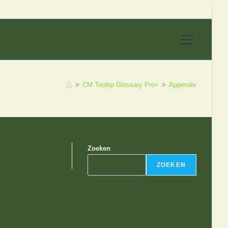
Hoofdmen
>
CM Tooltip Glossary Pro+
>
Appendix
Zoeken
ZOEKEN