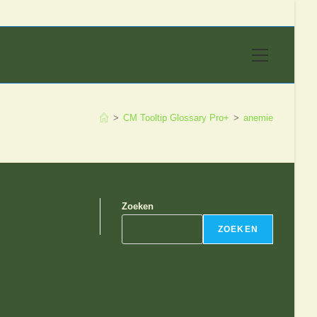
Hoofdmen
>
CM Tooltip Glossary Pro+
>
anemie
Zoeken
ZOEKEN