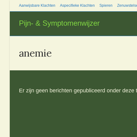
Ga
Aanwijsbare Klachten
Aspecifieke Klachten
Spieren
Zenuwstels
naar
inhoud
Pijn- & Symptomenwijzer
anemie
Er zijn geen berichten gepubliceerd onder deze