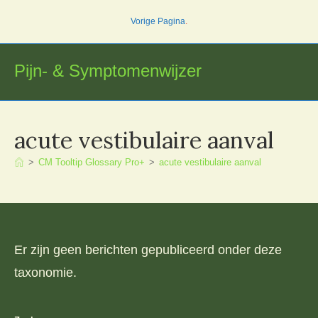
Ga
Vorige Pagina
.
naar
inhoud
Pijn- & Symptomenwijzer
acute vestibulaire aanval
>
CM Tooltip Glossary Pro+
>
acute vestibulaire aanval
Er zijn geen berichten gepubliceerd onder deze
taxonomie.